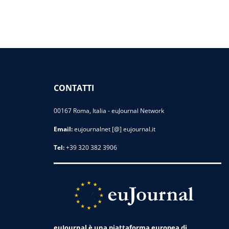
CONTATTI
00167 Roma, Italia - euJournal Network
Email:
eujournalnet [@] eujournal.it
Tel:
+39 320 382 3906
euJournal è una piattaforma europea di