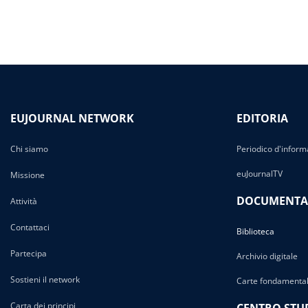
EUJOURNAL NETWORK
EDITORIA
Chi siamo
Periodico d'inform
euJournalTV
Missione
DOCUMENTA
Attività
Contattaci
Biblioteca
Partecipa
Archivio digitale
Sostieni il network
Carte fondamental
Carta dei principi
CENTRO STU