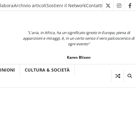
llabora
Archivio articoli
Sostieni il Network
Contatti
X
Instagra
Fac
"L'aria, in Africa, ha un significato ignoto in Europa; piena di
apparizioni e miraggi, è, in un certo senso il vero palcoscenico di
ogni evento"
Karen Blixen
INIONI
CULTURA & SOCIETÀ