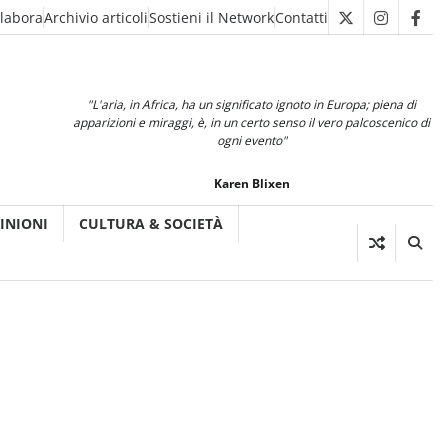
llabora
Archivio articoli
Sostieni il Network
Contatti
X
Instagra
Fac
"L'aria, in Africa, ha un significato ignoto in Europa; piena di
apparizioni e miraggi, è, in un certo senso il vero palcoscenico di
ogni evento"
Karen Blixen
INIONI
CULTURA & SOCIETÀ