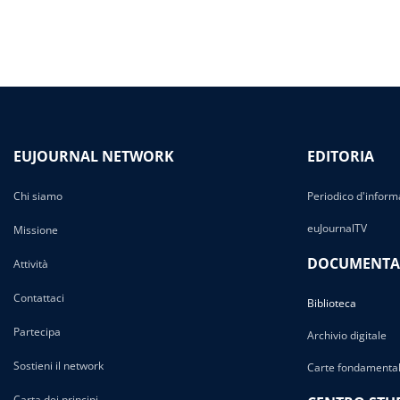
EUJOURNAL NETWORK
EDITORIA
Chi siamo
Periodico d'inform
euJournalTV
Missione
DOCUMENTA
Attività
Contattaci
Biblioteca
Partecipa
Archivio digitale
Sostieni il network
Carte fondamental
Carta dei principi