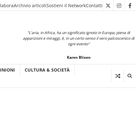
llabora
Archivio articoli
Sostieni il Network
Contatti
X
Instagra
Fac
"L'aria, in Africa, ha un significato ignoto in Europa; piena di
apparizioni e miraggi, è, in un certo senso il vero palcoscenico di
ogni evento"
Karen Blixen
INIONI
CULTURA & SOCIETÀ