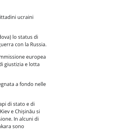
ttadini ucraini
ova) lo status di
guerra con la Russia.
a Commissione europea
i giustizia e lotta
pegnata a fondo nelle
pi di stato e di
Kiev e Chișinău si
ione. In alcuni di
Ankara sono