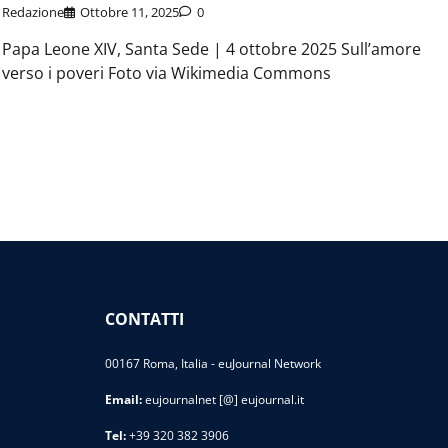
Redazione
Ottobre 11, 2025
0
Papa Leone XIV, Santa Sede | 4 ottobre 2025 Sull’amore
verso i poveri Foto via Wikimedia Commons
CONTATTI
00167 Roma, Italia - euJournal Network
Email:
eujournalnet [@] eujournal.it
Tel:
+39 320 382 3906