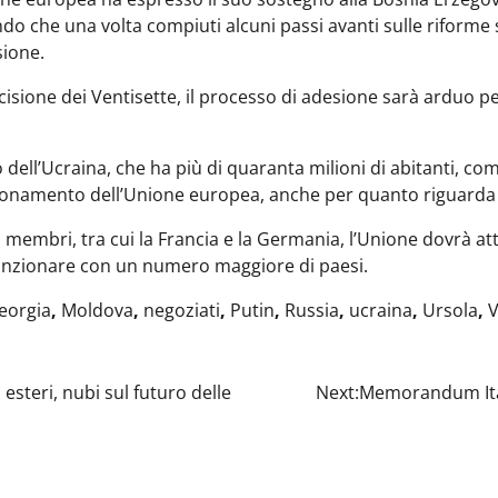
o che una volta compiuti alcuni passi avanti sulle riforme 
sione.
isione dei Ventisette, il processo di adesione sarà arduo per
 dell’Ucraina, che ha più di quaranta milioni di abitanti, c
nzionamento dell’Unione europea, anche per quanto riguarda 
i membri, tra cui la Francia e la Germania, l’Unione dovrà a
unzionare con un numero maggiore di paesi.
eorgia
,
Moldova
,
negoziati
,
Putin
,
Russia
,
ucraina
,
Ursola
,
V
 esteri, nubi sul futuro delle
Next:
Memorandum Ital