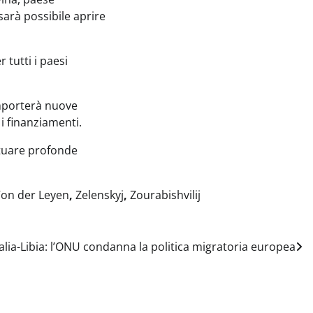
sarà possibile aprire
 tutti i paesi
omporterà nuove
i finanziamenti.
ttuare profonde
on der Leyen
,
Zelenskyj
,
Zourabishvilij
ia-Libia: l’ONU condanna la politica migratoria europea