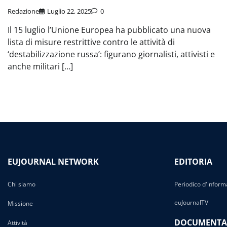
Redazione
Luglio 22, 2025
0
Il 15 luglio l’Unione Europea ha pubblicato una nuova
lista di misure restrittive contro le attività di
‘destabilizzazione russa’: figurano giornalisti, attivisti e
anche militari […]
EUJOURNAL NETWORK
EDITORIA
Chi siamo
Periodico d'inform
euJournalTV
Missione
DOCUMENTA
Attività