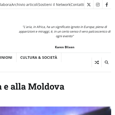
llabora
Archivio articoli
Sostieni il Network
Contatti
X
Instagra
Fac
"L'aria, in Africa, ha un significato ignoto in Europa; piena di
apparizioni e miraggi, è, in un certo senso il vero palcoscenico di
ogni evento"
Karen Blixen
INIONI
CULTURA & SOCIETÀ
a e alla Moldova