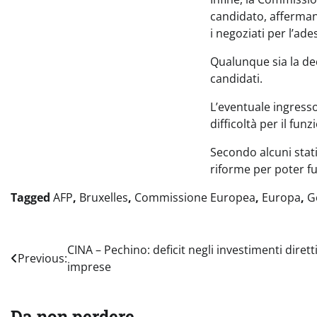
candidato, affermand
i negoziati per l’ade
Qualunque sia la dec
candidati.
L’eventuale ingresso
difficoltà per il fu
Secondo alcuni stat
riforme per poter f
Tagged
AFP
,
Bruxelles
,
Commissione Europea
,
Europa
,
G
Navigazione
CINA – Pechino: deficit negli investimenti diretti
Previous:
imprese
articoli
Da non perdere