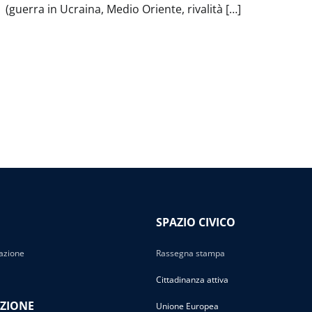
(guerra in Ucraina, Medio Oriente, rivalità […]
SPAZIO CIVICO
azione
Rassegna stampa
Cittadinanza attiva
ZIONE
Unione Europea