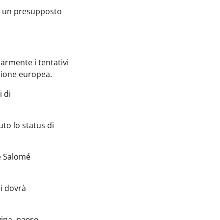
e un presupposto
armente i tentativi
ssione europea.
i di
to lo status di
le Salomé
si dovrà
vina, paese