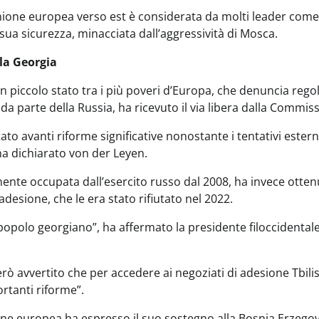
nione europea verso est è considerata da molti leader com
ua sicurezza, minacciata dall’aggressività di Mosca.
la Georgia
 piccolo stato tra i più poveri d’Europa, che denuncia regol
 da parte della Russia, ha ricevuto il via libera dalla Commi
to avanti riforme significative nonostante i tentativi estern
ha dichiarato von der Leyen.
ente occupata dall’esercito russo dal 2008, ha invece ottenu
adesione, che le era stato rifiutato nel 2022.
 popolo georgiano”, ha affermato la presidente filoccidenta
ò avvertito che per accedere ai negoziati di adesione Tbili
rtanti riforme”.
one europea ha espresso il suo sostegno alla Bosnia Erzego