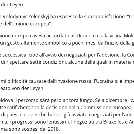
 der Leyen.
o Volodymyr Zelenskyj ha espresso la sua soddisfazione: “I ci
te dell’Unione europea”.
ione europea aveva accordato all’Ucraina (e alla vicina Mold
un gesto altamente simbolico a pochi mesi dall’inizio della 
e successiva, cioè all’avvio dei negoziati per l’adesione, l
di rispettare sette condizioni, alcune delle quali in materia d
i difficoltà causate dall’invasione russa, l’Ucraina si è im
neato von der Leyen.
oldova il percorso sarà però ancora lungo. Se a dicembre i ca
tte ratificheranno la decisione della Commissione europea, 
 di paesi europei che hanno già avviato i negoziati per l’ades
hia, i progressi sono lentissimi. I negoziati tra Bruxelles e 
, ma sono sospesi dal 2018.