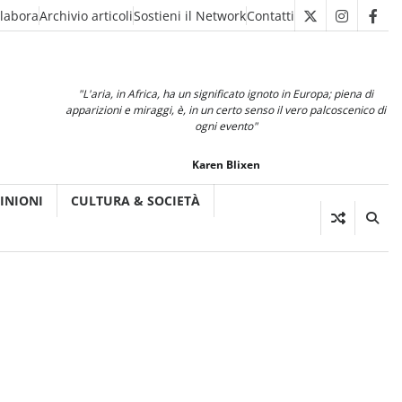
llabora
Archivio articoli
Sostieni il Network
Contatti
X
Instagra
Fac
"L'aria, in Africa, ha un significato ignoto in Europa; piena di
apparizioni e miraggi, è, in un certo senso il vero palcoscenico di
ogni evento"
Karen Blixen
INIONI
CULTURA & SOCIETÀ