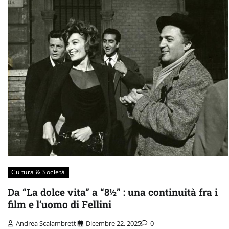
Cultura & Società
Da “La dolce vita” a “8½” : una continuità fra i
film e l’uomo di Fellini
Andrea Scalambretti
Dicembre 22, 2025
0