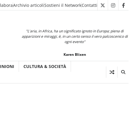
llabora
Archivio articoli
Sostieni il Network
Contatti
X
Instagra
Fac
"L'aria, in Africa, ha un significato ignoto in Europa; piena di
apparizioni e miraggi, è, in un certo senso il vero palcoscenico di
ogni evento"
Karen Blixen
INIONI
CULTURA & SOCIETÀ