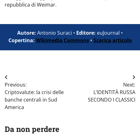
repubblica di Weimar.
Autore:
Antonio Suraci •
Editore:
euJournal •
Copertina:
Wikimedia Commons
•
Scarica articolo
Navigazione
Previous:
Next:
articoli
Criptovalute: la crisi delle
L’IDENTITÀ RUSSA
banche centrali in Sud
SECONDO I CLASSICI
America
Da non perdere