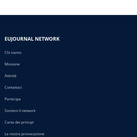
degli
articoli
EUJOURNAL NETWORK
Chi siamo
Missione
Attività
Contattaci
Partecipa
Sostieni il network
Carta dei principi
La nostra provocazione