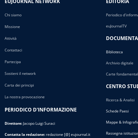
EUJOURNAL NETWORK
EDITORIA
Chi siamo
Periodico d'inform
euJournalTV
Missione
DOCUMENTA
Attività
Contattaci
Biblioteca
Partecipa
Archivio digitale
Sostieni il network
Carte fondamental
Carta dei principi
CENTRO STU
La nostra provocazione
Ricerca & Analisi
PERIODICO D'INFORMAZIONE
Schede Paesi
Mappe & Infografi
Direttore:
Jacopo Luigi Suraci
Rassegna istituzio
Contatta la redazione:
redazione [@] eujournal.it