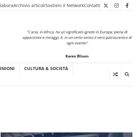
llabora
Archivio articoli
Sostieni il Network
Contatti
X
Instagra
Fac
"L'aria, in Africa, ha un significato ignoto in Europa; piena di
apparizioni e miraggi, è, in un certo senso il vero palcoscenico di
ogni evento"
Karen Blixen
INIONI
CULTURA & SOCIETÀ