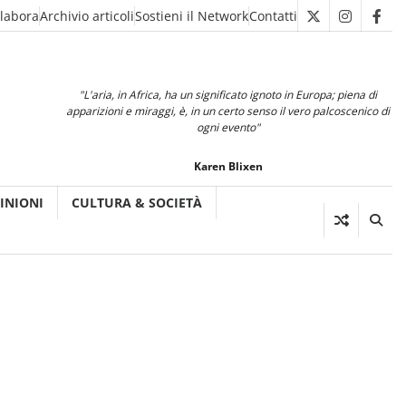
llabora
Archivio articoli
Sostieni il Network
Contatti
X
Instagra
Fac
"L'aria, in Africa, ha un significato ignoto in Europa; piena di
apparizioni e miraggi, è, in un certo senso il vero palcoscenico di
ogni evento"
Karen Blixen
INIONI
CULTURA & SOCIETÀ