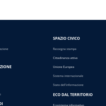
SPAZIO CIVICO
azione
Rassegna stampa
Cittadinanza attiva
ZIONE
Unione Europea
Sistema internazionale
Stato dell'informazione
ECO DAL TERRITORIO
i
DI
Ecosistema informativo