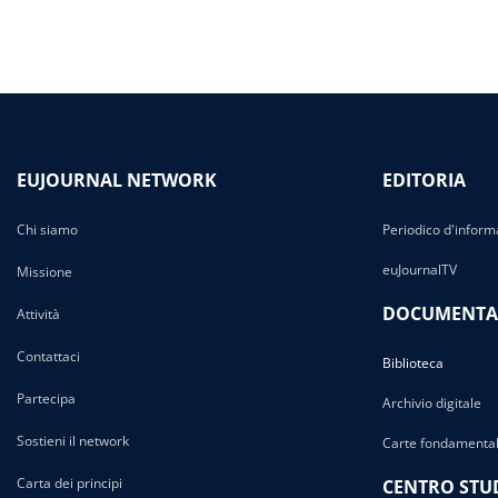
EUJOURNAL NETWORK
EDITORIA
Chi siamo
Periodico d'inform
euJournalTV
Missione
DOCUMENTA
Attività
Contattaci
Biblioteca
Partecipa
Archivio digitale
Sostieni il network
Carte fondamental
Carta dei principi
CENTRO STU